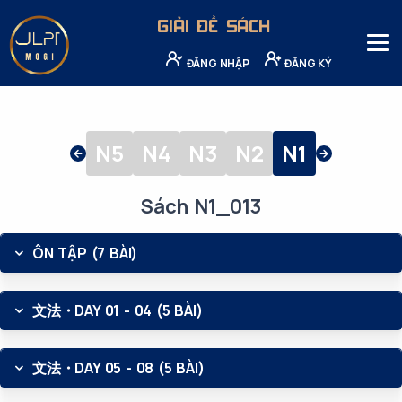
GIẢI ĐỀ SÁCH
ĐĂNG NHẬP
ĐĂNG KÝ
N5
N4
N3
N2
N1
Sách N1_013
ÔN TẬP (7 BÀI)
文法・DAY 01 - 04 (5 BÀI)
文法・DAY 05 - 08 (5 BÀI)