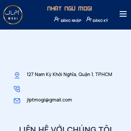
NHẬT NGỮ MOGI
ĐĂNG NHẬP
ĐĂNG KÝ
127 Nam Kỳ Khởi Nghĩa, Quận 1, TP.HCM
jlptmogi@gmail.com
LIÊN HỆ VỚI CHÚNG TÔI