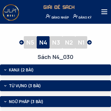
GIẢI ĐỀ SÁCH
ĐĂNG NHẬP
ĐĂNG KÝ
N5
N4
N3
N2
N1
Sách N4_030
KANJI (2 BÀI)
TỪ VỰNG (3 BÀI)
NGỮ PHÁP (3 BÀI)