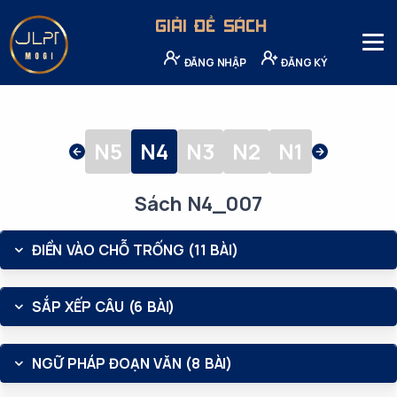
GIẢI ĐỀ SÁCH
ĐĂNG NHẬP
ĐĂNG KÝ
N5
N4
N3
N2
N1
Sách N4_007
ĐIỀN VÀO CHỖ TRỐNG (11 BÀI)
SẮP XẾP CÂU (6 BÀI)
NGỮ PHÁP ĐOẠN VĂN (8 BÀI)