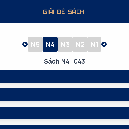
GIẢI ĐỀ SÁCH
N5
N4
N3
N2
N1
Sách N4_043