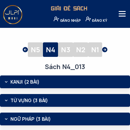
GIẢI ĐỀ SÁCH
ĐĂNG NHẬP
ĐĂNG KÝ
N5
N4
N3
N2
N1
Sách N4_013
KANJI (2 BÀI)
TỪ VỰNG (3 BÀI)
NGỮ PHÁP (3 BÀI)